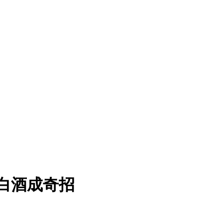
白酒成奇招