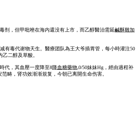
毒剂，但甲吡唑在海内還没有上市，而乙醇醫治需延
鹹酥雞加
削减有毒代谢物天生。醫療团队為王大爷插胃管，每小時灌注50
體内乙二醇及草酸。
時代，其血壓一度降至8
降血糖藥物
,0/50妹妹Hg，經由過程补
平安范畴，肾功效渐渐規复，今朝已离開生命伤害。