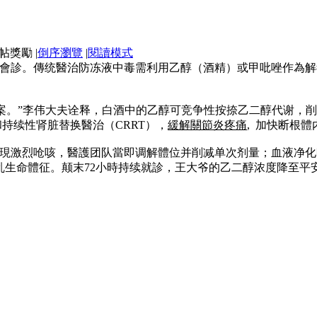
|
倒序瀏覽
|
閱讀模式
會診。傳统醫治防冻液中毒需利用乙醇（酒精）或甲吡唑作為解
。
方案。”李伟大夫诠释，白酒中的乙醇可竞争性按捺乙二醇代谢，
和持续性肾脏替换醫治（CRRT），
緩解關節炎疼痛
, 加快断根
現激烈呛咳，醫護团队當即调解體位并削减单次剂量；血液净化
乱生命體征。颠末72小時持续就診，王大爷的乙二醇浓度降至