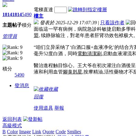
電梯直達
1814
1814
5490
樓主
發表於 2025-12-29 17:07:39
|
只看該作者
主題
帖子
積分
面临這一罕有病例，病院急診科敏捷启動多學科
盟
, 续静脉输注，對老年患者肝肾功效包袱极大
管理員
“咱们立异采纳了‘白酒口服+血液净化’的结合
毫升52度白酒，同時
電動清潔刷
,启動血液灌流
醫治進程触目惊心。王大爷在初次灌注白酒後呈
積分
液和利用血管
腳臭剋星
,
按摩精油
,活性藥物才不
5490
發消息
收藏
回復
使用道具
舉報
返回列表
高級模式
B
Color
Image
Link
Quote
Code
Smilies