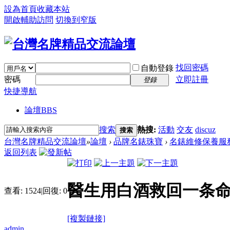
設為首頁
收藏本站
開啟輔助訪問
切換到窄版
找回密碼
自動登錄
密碼
立即註冊
登錄
快捷導航
論壇
BBS
搜索
熱搜:
活動
交友
discuz
搜索
台灣名牌精品交流論壇
»
論壇
›
品牌名錶珠寶
›
名錶維修保養服
返回列表
醫生用白酒救回一条命
查看:
1524
|
回復:
0
[複製鏈接]
admin