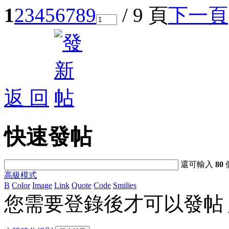
1
2
3
4
5
6
7
8
9
/ 9 頁
下一頁
返 回
快速發帖
還可輸入
80
高級模式
B
Color
Image
Link
Quote
Code
Smilies
您需要登錄後才可以發帖