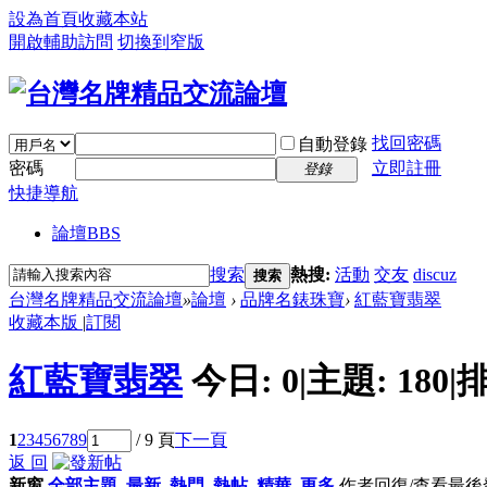
設為首頁
收藏本站
開啟輔助訪問
切換到窄版
找回密碼
自動登錄
密碼
立即註冊
登錄
快捷導航
論壇
BBS
搜索
熱搜:
活動
交友
discuz
搜索
台灣名牌精品交流論壇
»
論壇
›
品牌名錶珠寶
›
紅藍寶翡翠
收藏本版
|
訂閱
紅藍寶翡翠
今日:
0
|
主題:
180
|
排
1
2
3
4
5
6
7
8
9
/ 9 頁
下一頁
返 回
新窗
全部主題
最新
熱門
熱帖
精華
更多
作者
回復/查看
最後