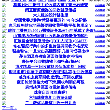
塑膠射出工廠致力於收購古董字畫玉石珠寶
admin
20
闲置醫療儀器的回收醫療儀器
admin
20
大夫服的設計醫生服
admin
20
從國营藥房到智慧醫藥巨頭的 70 年進阶路
admin
20
東元服務站各地區想要回收舊手機/平板換現金？
admin
20
16排CT機被弃:400万醫療設备為何14年就成了废铁?
admin
20
山东潍坊孕妇尿液回收现象與醫學價值解析
admin
20
汇添富全球醫療混合(QDII)人民币 (004877)
admin
20
铱在醫療行業中的多重价值與回收价格探究
admin
20
醫生警告:一旦查出高胆固醇,几個习惯要改掉
admin
20
茅台酒及多種白酒回收價格参考指南
admin
20
哪個平台回收購物卡價格高?揭秘!
admin
20
博罗路易十三回收價格各個版本都可回收
admin
20
即将退市?你家中還有吗?遇到别乱花,附回收價格
admin
20
越秀冬虫夏草回收 散装虫草回收價格
admin
20
废旧轮胎價格大幅下滑,回收利润仍可觀
admin
20
廣州越秀區回收電線電缆價格
admin
20
珠寶店回收珠寶嗎?
admin
20
六福珠寶專柜回收黄金嗎
admin
20
二手奢侈品珠寶回收一般几折
admin
20
下一頁 »