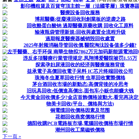
影印機租賃及百貨穹頂主館一層（法國零層）珠寶專
醫療設备回收服務
博苑醫藥:從廢液回收到創業板的逆袭之路
回收酪蛋白酸钠 過期醫藥原藥收購 回收化工原料
输液瓶袋管理新規:回收與處置全流程升级
過期報废醫療器械销毁回收處置
2025年射频消融导管回收價,醫院淘汰設备值多少錢?
左手醫藥、右手环保 南華生物拟7862万元加码新能源電池
违反多項醫療行業管理规定,凤翔博爱醫院被罚1.55万
探索孕妇尿液回收的经济與醫療服務背後
益承電子高價回收電子呆料 IC芯片终端回收公司
珠海冬虫夏草回收行情 虫草回收實際價格
茅台酒回收市場的新動态:高價背後的冷思考
旧玩具回收:低價進高價出,面包车小贩也能赚大钱
今天黄金回收價多少?金店首飾價格波動大,看完再决定
物美卡回收(平台、價格與方法)
铜電缆回收價格因素及范围
花都回收燕窝價格行情
德阳收購PCB電路板市場,電腦回收價格市場行情
潮州回收工業磁铁價格
下一頁 »