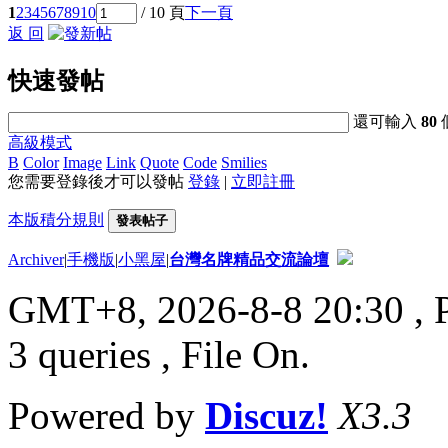
1
2
3
4
5
6
7
8
9
10
/ 10 頁
下一頁
返 回
快速發帖
還可輸入
80
高級模式
B
Color
Image
Link
Quote
Code
Smilies
您需要登錄後才可以發帖
登錄
|
立即註冊
本版積分規則
發表帖子
Archiver
|
手機版
|
小黑屋
|
台灣名牌精品交流論壇
GMT+8, 2026-8-8 20:30
, 
3 queries , File On.
Powered by
Discuz!
X3.3