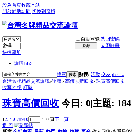
設為首頁
收藏本站
開啟輔助訪問
切換到窄版
找回密碼
自動登錄
密碼
立即註冊
登錄
快捷導航
論壇
BBS
搜索
熱搜:
活動
交友
discuz
搜索
台灣名牌精品交流論壇
»
論壇
›
高價收購回收
›
珠寶高價回收
收藏本版
|
訂閱
珠寶高價回收
今日:
0
|
主題:
184
1
2
3
4
5
6
7
8
9
10
/ 10 頁
下一頁
返 回
新窗
全部主題
最新
熱門
熱帖
精華
更多
作者
回復/查看
最後