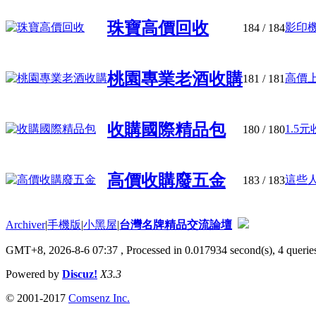
珠寶高價回收
影印機
184
/ 184
桃園專業老酒收購
高價上
181
/ 181
收購國際精品包
1.5
180
/ 180
高價收購廢五金
這些人
183
/ 183
Archiver
|
手機版
|
小黑屋
|
台灣名牌精品交流論壇
GMT+8, 2026-8-6 07:37
, Processed in 0.017934 second(s), 4 queries
Powered by
Discuz!
X3.3
© 2001-2017
Comsenz Inc.