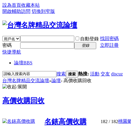
設為首頁
收藏本站
開啟輔助訪問
切換到窄版
找回密碼
自動登錄
密碼
立即註冊
登錄
快捷導航
論壇
BBS
搜索
熱搜:
活動
交友
discuz
搜索
台灣名牌精品交流論壇
»
論壇
›
高價收購回收
高價收購回收
名錶高價收購
桃園氣
182
/ 182