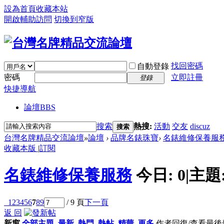
設為首頁
收藏本站
開啟輔助訪問
切換到窄版
找回密碼
自動登錄
密碼
立即註冊
登錄
快捷導航
論壇
BBS
搜索
熱搜:
活動
交友
discuz
搜索
台灣名牌精品交流論壇
»
論壇
›
品牌名錶珠寶
›
名錶維修保養服
收藏本版
|
訂閱
名錶維修保養服務
今日:
0
|
主題
1
2
3
4
5
6
7
8
9
/ 9 頁
下一頁
返 回
新窗
全部主題
最新
熱門
熱帖
精華
更多
作者
回復/查看
最後