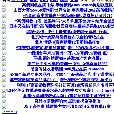
高價回收品牌手錶 泰格豪雅Only Watch特别款腕錶
山西大哥农村50元淘到世界名錶,專家看後20倍高價收購
好消息!這类電動自行車高價回收,還有补贴可以领!
“高價回收白酒”是骗局吗?大爷拿瓶茅台测试,结果全是
日本又在搞什麼?高價回收我國廢烟头,目的是采取DNA制
揭秘“高價回收”手機猫腻:原来骗子這样“行骗”
北京城十余家典當行首次联合拍賣绝當品
北京博观拍賣启動當代玉雕拍品征集
“猪来穷,狗来富,猫来開當铺”,老祖宗的总结,你别不當回
一個烟台苹果拍賣出一万八的高價!拍賣者:值!
王硕:網絡拍賣如何获取精准客户流量?
第二批中央公車拍賣無一流拍 溢價率達150%
汤臣倍健收購澳洲70年历史品牌Penta-vite
發布全新独立高级品牌、收購百年奢侈品老店,李宁谋求长
李宁将收購英國品牌Clarks;腾訊测试“企鹅惠買”种草平台;我
刚刚!岁寶百貨收購珠海祥祺商厦!金湾将迎深圳名牌商
1.84亿美金收購法國奢侈水晶名牌的中國女富豪 Coco Chu 
频繁收購國際奢侈品牌 山东如意打造中國的“LV”
廢品收購點声响大 居民受扰希望整改
為了這件事 峨眉警方突击清查廢旧金属收購行業
下一頁 »